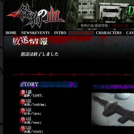
咎狗の血/最新情報 :
2010.11.28 :
HOME
NEWS&EVENTS
INTRO
OA&STORY
CHARACTERS
CAS